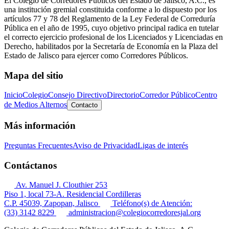
El Colegio de Corredores Públicos del Estado de Jalisco, A.C., es
una institución gremial constituida conforme a lo dispuesto por los
artículos 77 y 78 del Reglamento de la Ley Federal de Correduría
Pública en el año de 1995, cuyo objetivo principal radica en tutelar
el correcto ejercicio profesional de los Licenciados y Licenciadas en
Derecho, habilitados por la Secretaría de Economía en la Plaza del
Estado de Jalisco para ejercer como Corredores Públicos.
Mapa del sitio
Inicio
Colegio
Consejo Directivo
Directorio
Corredor Público
Centro
de Medios Alternos
Contacto
Más información
Preguntas Frecuentes
Aviso de Privacidad
Ligas de interés
Contáctanos
Av. Manuel J. Clouthier 253
Piso 1, local 73-A. Residencial Cordilleras
C.P. 45039, Zapopan, Jalisco
Teléfono(s) de Atención:
(33) 3142 8229
administracion@colegiocorredoresjal.org