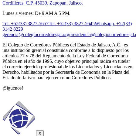
Cordilleras. C.P. 45039, Zapopan, Jalisco.
Lunes a viernes: De 9 AM A 5 PM.
Tel. +52(33) 3827-5657
Tel. +52(33) 3827-5645
Whatsapp. +52(33)
3142 8229
gerencia@colegiocorredoresjal.org
presidencia@colegiocorredoresjal.
El Colegio de Corredores Públicos del Estado de Jalisco, A.C., es
una institución gremial constituida conforme a lo dispuesto por los
artículos 77 y 78 del Reglamento de la Ley Federal de Correduría
Pública en el año de 1995, cuyo objetivo principal radica en tutelar
el correcto ejercicio profesional de los Licenciados y Licenciadas en
Derecho, habilitados por la Secretaría de Economía en la Plaza del
Estado de Jalisco para ejercer como Corredores Públicos.
¡Síguenos!
X