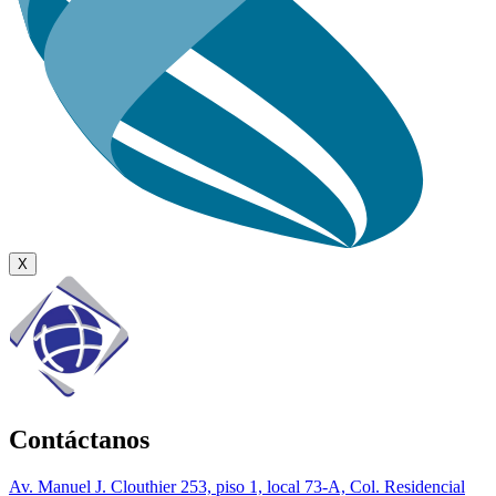
X
Contáctanos
Av. Manuel J. Clouthier 253, piso 1, local 73-A, Col. Residencial