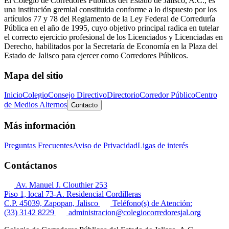
El Colegio de Corredores Públicos del Estado de Jalisco, A.C., es
una institución gremial constituida conforme a lo dispuesto por los
artículos 77 y 78 del Reglamento de la Ley Federal de Correduría
Pública en el año de 1995, cuyo objetivo principal radica en tutelar
el correcto ejercicio profesional de los Licenciados y Licenciadas en
Derecho, habilitados por la Secretaría de Economía en la Plaza del
Estado de Jalisco para ejercer como Corredores Públicos.
Mapa del sitio
Inicio
Colegio
Consejo Directivo
Directorio
Corredor Público
Centro
de Medios Alternos
Contacto
Más información
Preguntas Frecuentes
Aviso de Privacidad
Ligas de interés
Contáctanos
Av. Manuel J. Clouthier 253
Piso 1, local 73-A. Residencial Cordilleras
C.P. 45039, Zapopan, Jalisco
Teléfono(s) de Atención:
(33) 3142 8229
administracion@colegiocorredoresjal.org