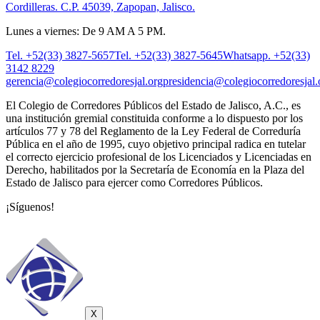
Cordilleras. C.P. 45039, Zapopan, Jalisco.
Lunes a viernes: De 9 AM A 5 PM.
Tel. +52(33) 3827-5657
Tel. +52(33) 3827-5645
Whatsapp. +52(33)
3142 8229
gerencia@colegiocorredoresjal.org
presidencia@colegiocorredoresjal.
El Colegio de Corredores Públicos del Estado de Jalisco, A.C., es
una institución gremial constituida conforme a lo dispuesto por los
artículos 77 y 78 del Reglamento de la Ley Federal de Correduría
Pública en el año de 1995, cuyo objetivo principal radica en tutelar
el correcto ejercicio profesional de los Licenciados y Licenciadas en
Derecho, habilitados por la Secretaría de Economía en la Plaza del
Estado de Jalisco para ejercer como Corredores Públicos.
¡Síguenos!
X