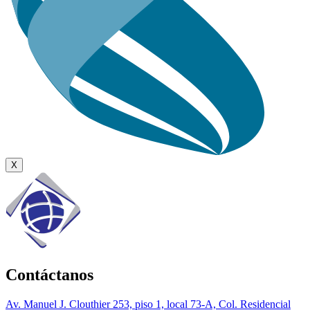
X
Contáctanos
Av. Manuel J. Clouthier 253, piso 1, local 73-A, Col. Residencial